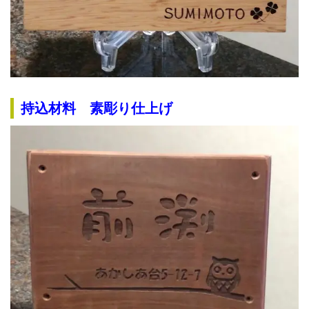
持込材料 素彫り仕上げ