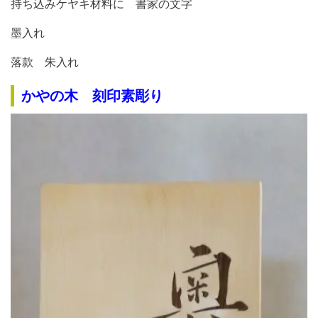
持ち込みケヤキ材料に 書家の文字
墨入れ
落款 朱入れ
かやの木 刻印素彫り