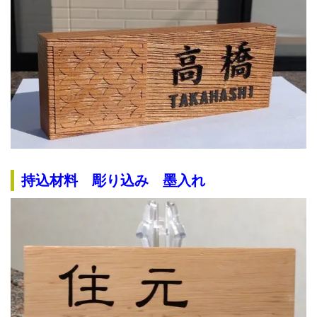
持込材料 彫り込み 墨入れ