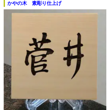
かやの木 素彫り仕上げ